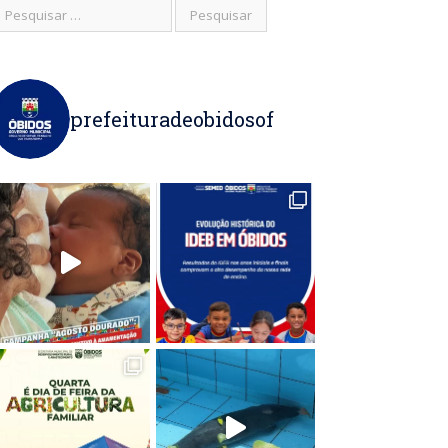
prefeituradeobidosof