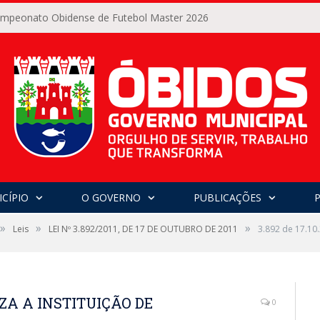
Campeonato Obidense de Futebol Master 2026
CÍPIO
O GOVERNO
PUBLICAÇÕES
»
»
»
Leis
LEI Nº 3.892/2011, DE 17 DE OUTUBRO DE 2011
3.892 de 17.1
RIZA A INSTITUIÇÃO DE
0