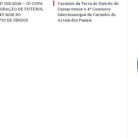
º 001/2026 – III COPA
Carimbó da Terra do Distrito de
EGRAÇÃO DE FUTEBOL
Curuai vence o 4º Concurso
O 2026 DO
Intermunicipal de Carimbó do
IO DE ÓBIDOS
Arraiá dos Pauxis