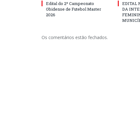
Edital do 2º Campeonato
EDITAL N
Obidense de Futebol Master
DA INT
2026
FEMININ
MUNICÍP
Os comentários estão fechados.