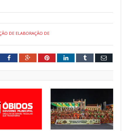
UIÇÃO DE ELABORAÇÃO DE
tter
Facebook
Google+
Pinterest
LinkedIn
Tumblr
Email