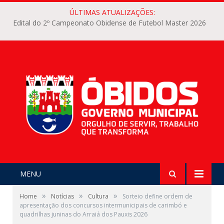
ÚLTIMAS ATUALIZAÇÕES:
Edital do 2º Campeonato Obidense de Futebol Master 2026
MENU
»
»
»
Home
Notícias
Cultura
Sorteio define ordem de
apresentação dos concursos intermunicipais de carimbó e
quadrilhas juninas do Arraiá dos Pauxis 2026