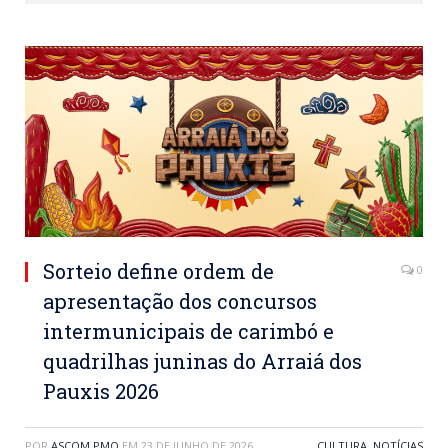
Sorteio define ordem de
0
apresentação dos concursos
intermunicipais de carimbó e
quadrilhas juninas do Arraiá dos
Pauxis 2026
POR
ASCOM PMO
EM
23 DE JUNHO DE 2026
CULTURA
,
NOTÍCIAS