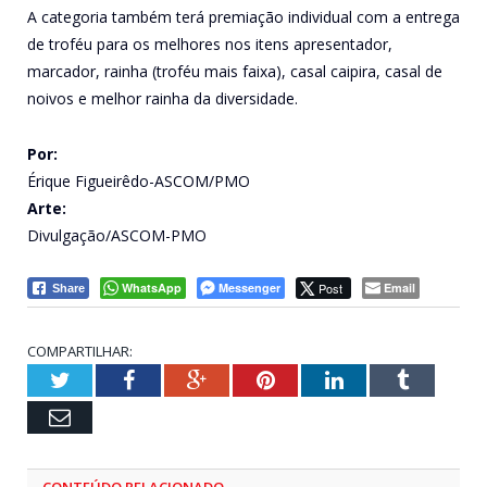
A categoria também terá premiação individual com a entrega
de troféu para os melhores nos itens apresentador,
marcador, rainha (troféu mais faixa), casal caipira, casal de
noivos e melhor rainha da diversidade.
Por:
Érique Figueirêdo-ASCOM/PMO
Arte:
Divulgação/ASCOM-PMO
WhatsApp
Messenger
Post
Email
Share
COMPARTILHAR:
Twitter
Facebook
Google+
Pinterest
LinkedIn
Tumblr
Email