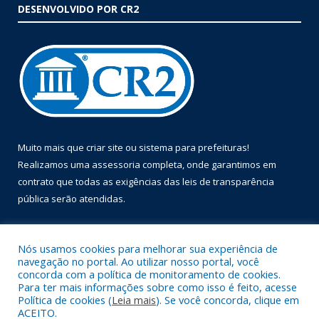
DESENVOLVIDO POR CR2
Muito mais que
criar site
ou
sistema para prefeituras
!
Realizamos uma
assessoria
completa, onde garantimos em
contrato que todas as exigências das
leis de transparência
pública
serão atendidas.
Conheça o
PNTP
e o
Radar da Transparência Pública
Nós usamos cookies para melhorar sua experiência de
navegação no portal. Ao utilizar nosso portal, você
concorda com a política de monitoramento de cookies.
Para ter mais informações sobre como isso é feito, acesse
Política de cookies (
Leia mais
). Se você concorda, clique em
Todos os direitos reservados a Prefeitura Municipal de Óbidos.
ACEITO.