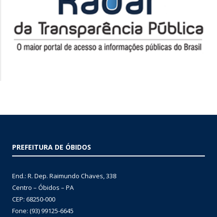
PREFEITURA DE ÓBIDOS
End.: R. Dep. Raimundo Chaves, 338
Centro – Óbidos – PA
CEP: 68250-000
Fone: (93) 99125-6645