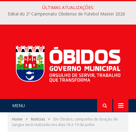
ÚLTIMAS ATUALIZAÇÕES:
Edital do 2º Campeonato Obidense de Futebol Master 2026
MENU
»
»
Home
Notícias
Em Óbidos, campanha de doação de
sangue será realizada nos dias 18 e 19 de junho