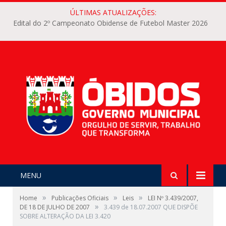
ÚLTIMAS ATUALIZAÇÕES:
Edital do 2º Campeonato Obidense de Futebol Master 2026
MENU
»
»
»
Home
Publicações Oficiais
Leis
LEI Nº 3.439/2007,
»
DE 18 DE JULHO DE 2007
3.439 de 18.07.2007 QUE DISPÕE
SOBRE ALTERAÇÃO DA LEI 3.420