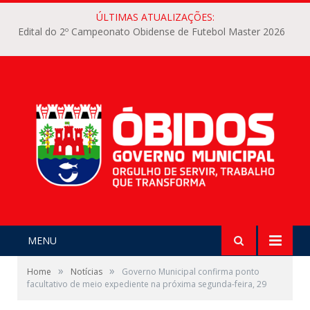
ÚLTIMAS ATUALIZAÇÕES:
Edital do 2º Campeonato Obidense de Futebol Master 2026
MENU
»
»
Home
Notícias
Governo Municipal confirma ponto
facultativo de meio expediente na próxima segunda-feira, 29