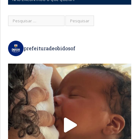
prefeituradeobidosof