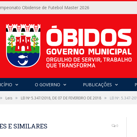
Campeonato Obidense de Futebol Master 2026
CÍPIO
O GOVERNO
PUBLICAÇÕES
»
»
»
Leis
LEI Nº 5.347/2018, DE 07 DE FEVEREIRO DE 2018
LEI Nº. 5.347-2
ARES E SIMILARES
0