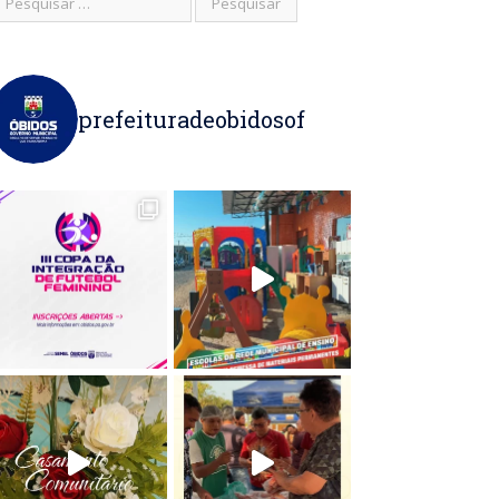
prefeituradeobidosof