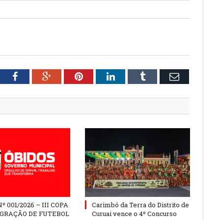
tter
Facebook
Google+
Pinterest
LinkedIn
Tumblr
Email
º 001/2026 – III COPA
Carimbó da Terra do Distrito de
EGRAÇÃO DE FUTEBOL
Curuai vence o 4º Concurso