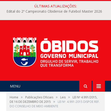
ÚLTIMAS ATUALIZAÇÕES:
Edital do 2º Campeonato Obidense de Futebol Master 2026
MENU
»
»
»
Home
Publicações Oficiais
Leis
LEI Nº 4.991/2015,
»
DE 16 DE DEZEMBRO DE 2015
LEI Nº. 4.991-2015 DISPOE REF.
DO CONSELHO DE MEIO AMBIENTE