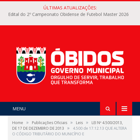
ÚLTIMAS ATUALIZAÇÕES:
Edital do 2º Campeonato Obidense de Futebol Master 2026
MENU
»
»
»
Home
Publicações Oficiais
Leis
LEI Nº 4.500/2013,
»
DE 17 DE DEZEMBRO DE 2013
4.500 de 17.12.13 QUE ALTERA
O CÓDIGO TRIBUTÁRIO DO MUNICÍPIO E