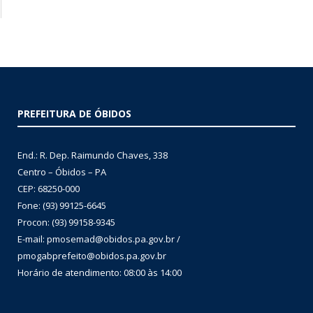
PREFEITURA DE ÓBIDOS
End.: R. Dep. Raimundo Chaves, 338
Centro – Óbidos – PA
CEP: 68250-000
Fone: (93) 99125-6645
Procon: (93) 99158-9345
E-mail: pmosemad@obidos.pa.gov.br /
pmogabprefeito@obidos.pa.gov.br
Horário de atendimento: 08:00 às 14:00