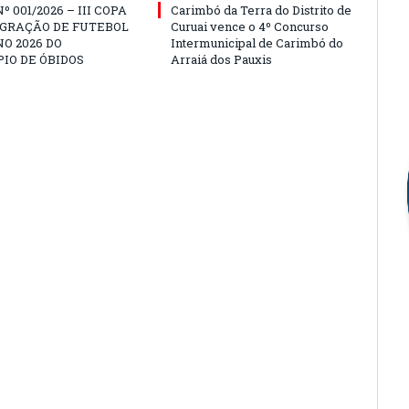
º 001/2026 – III COPA
Carimbó da Terra do Distrito de
EGRAÇÃO DE FUTEBOL
Curuai vence o 4º Concurso
O 2026 DO
Intermunicipal de Carimbó do
IO DE ÓBIDOS
Arraiá dos Pauxis