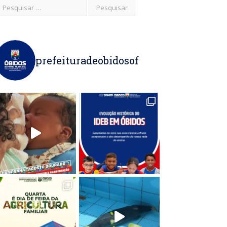
prefeituradeobidosof