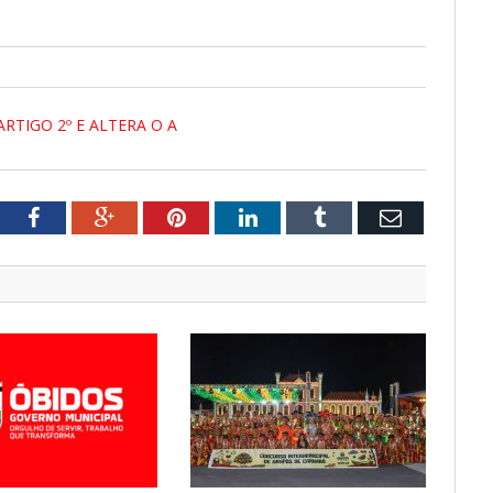
ARTIGO 2º E ALTERA O A
tter
Facebook
Google+
Pinterest
LinkedIn
Tumblr
Email