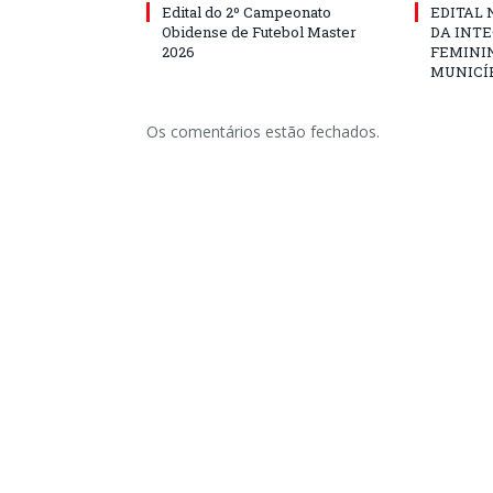
Edital do 2º Campeonato
EDITAL N
Obidense de Futebol Master
DA INT
2026
FEMININ
MUNICÍP
Os comentários estão fechados.