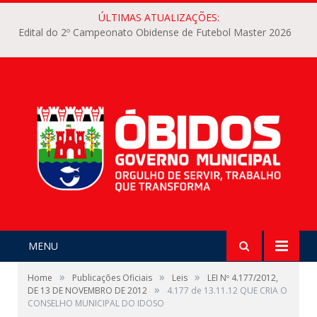
ÚLTIMAS ATUALIZAÇÕES:
Edital do 2º Campeonato Obidense de Futebol Master 2026
MENU
»
»
»
Home
Publicações Oficiais
Leis
LEI Nº 4.177/2012,
»
DE 13 DE NOVEMBRO DE 2012
4.177 de 13.11.12 QUE CRIA O
CONSELHO MUNICIPAL DO IDOSO