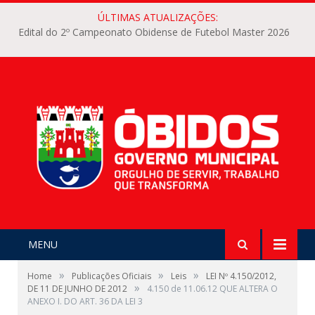
ÚLTIMAS ATUALIZAÇÕES:
Edital do 2º Campeonato Obidense de Futebol Master 2026
MENU
»
»
»
Home
Publicações Oficiais
Leis
LEI Nº 4.150/2012,
»
DE 11 DE JUNHO DE 2012
4.150 de 11.06.12 QUE ALTERA O
ANEXO I. DO ART. 36 DA LEI 3