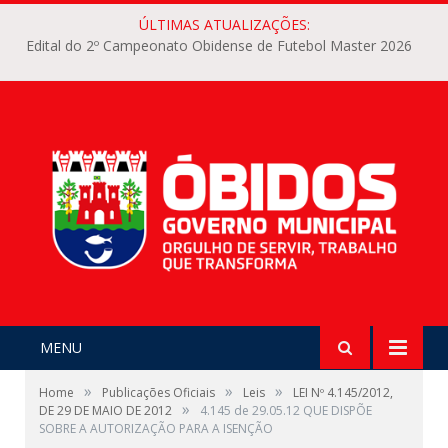
ÚLTIMAS ATUALIZAÇÕES:
Edital do 2º Campeonato Obidense de Futebol Master 2026
MENU
»
»
»
Home
Publicações Oficiais
Leis
LEI Nº 4.145/2012,
»
DE 29 DE MAIO DE 2012
4.145 de 29.05.12 QUE DISPÕE
SOBRE A AUTORIZAÇÃO PARA A ISENÇÃO