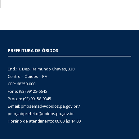
PREFEITURA DE ÓBIDOS
End.: R. Dep. Raimundo Chaves, 338
Centro – Óbidos – PA
CEP: 68250-000
Fone: (93) 99125-6645
Procon: (93) 99158-9345
E-mail: pmosemad@obidos.pa.gov.br /
pmogabprefeito@obidos.pa.gov.br
Horário de atendimento: 08:00 às 14:00