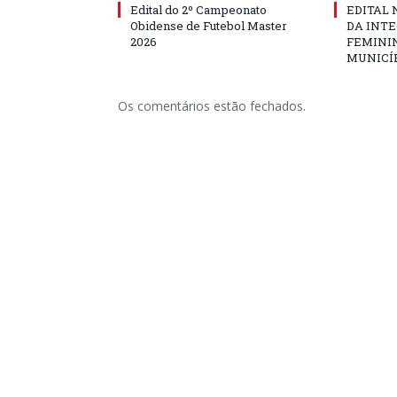
Edital do 2º Campeonato
EDITAL N
Obidense de Futebol Master
DA INT
2026
FEMININ
MUNICÍP
Os comentários estão fechados.