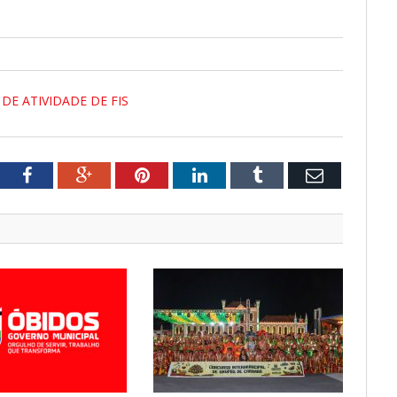
 DE ATIVIDADE DE FIS
tter
Facebook
Google+
Pinterest
LinkedIn
Tumblr
Email