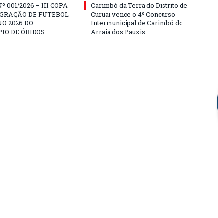
º 001/2026 – III COPA
Carimbó da Terra do Distrito de
EGRAÇÃO DE FUTEBOL
Curuai vence o 4º Concurso
O 2026 DO
Intermunicipal de Carimbó do
IO DE ÓBIDOS
Arraiá dos Pauxis