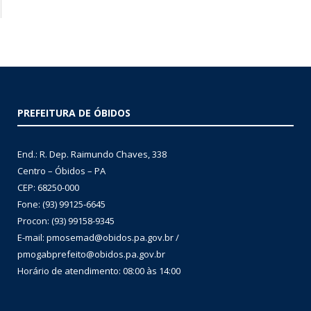
PREFEITURA DE ÓBIDOS
End.: R. Dep. Raimundo Chaves, 338
Centro – Óbidos – PA
CEP: 68250-000
Fone: (93) 99125-6645
Procon: (93) 99158-9345
E-mail: pmosemad@obidos.pa.gov.br /
pmogabprefeito@obidos.pa.gov.br
Horário de atendimento: 08:00 às 14:00