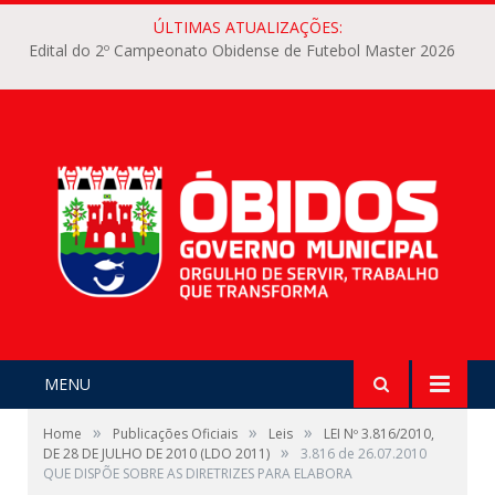
ÚLTIMAS ATUALIZAÇÕES:
Edital do 2º Campeonato Obidense de Futebol Master 2026
MENU
»
»
»
Home
Publicações Oficiais
Leis
LEI Nº 3.816/2010,
»
DE 28 DE JULHO DE 2010 (LDO 2011)
3.816 de 26.07.2010
QUE DISPÕE SOBRE AS DIRETRIZES PARA ELABORA