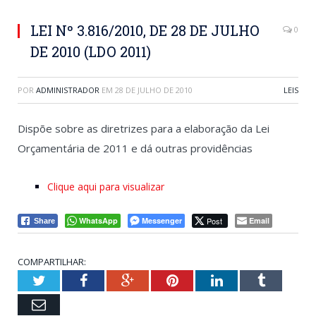
LEI Nº 3.816/2010, DE 28 DE JULHO
0
DE 2010 (LDO 2011)
POR
ADMINISTRADOR
EM
28 DE JULHO DE 2010
LEIS
Dispõe sobre as diretrizes para a elaboração da Lei
Orçamentária de 2011 e dá outras providências
Clique aqui para visualizar
WhatsApp
Messenger
Post
Email
Share
COMPARTILHAR:
Twitter
Facebook
Google+
Pinterest
LinkedIn
Tumblr
Email