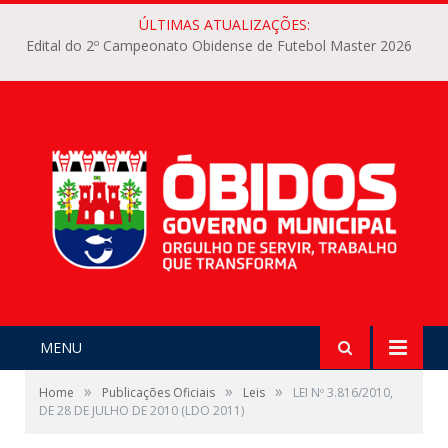
ÚLTIMAS ATUALIZAÇÕES:
Edital do 2º Campeonato Obidense de Futebol Master 2026
MENU
»
»
»
Home
Publicações Oficiais
Leis
LEI Nº 3.816/2010,
DE 28 DE JULHO DE 2010 (LDO 2011)