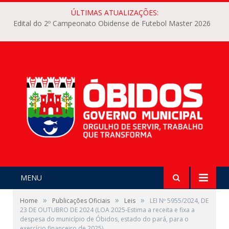
ÚLTIMAS ATUALIZAÇÕES:
Edital do 2º Campeonato Obidense de Futebol Master 2026
MENU
»
»
»
Home
Publicações Oficiais
Leis
LEI Nº 5955/2024, DE
23 DE OUTUBRO DE 2024 (LOA 2025-Estima a receita e fixa a
despesa do município de Óbidos, estado do pará, para o
exercício financeiro de 2025)