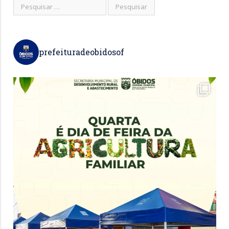
prefeituradeobidosof