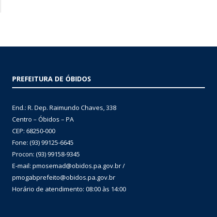
PREFEITURA DE ÓBIDOS
End.: R. Dep. Raimundo Chaves, 338
Centro – Óbidos – PA
CEP: 68250-000
Fone: (93) 99125-6645
Procon: (93) 99158-9345
E-mail: pmosemad@obidos.pa.gov.br /
pmogabprefeito@obidos.pa.gov.br
Horário de atendimento: 08:00 às 14:00