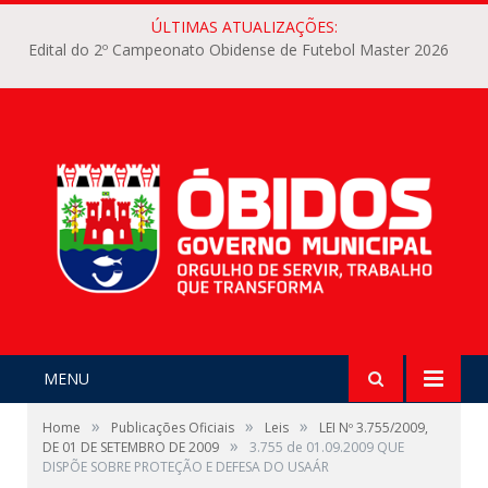
ÚLTIMAS ATUALIZAÇÕES:
Edital do 2º Campeonato Obidense de Futebol Master 2026
MENU
»
»
»
Home
Publicações Oficiais
Leis
LEI Nº 3.755/2009,
»
DE 01 DE SETEMBRO DE 2009
3.755 de 01.09.2009 QUE
DISPÕE SOBRE PROTEÇÃO E DEFESA DO USAÁR