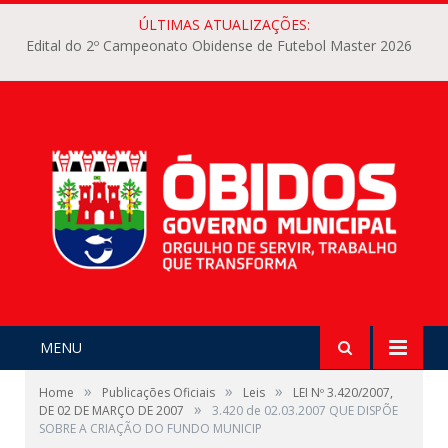
ÚLTIMAS ATUALIZAÇÕES:
Edital do 2º Campeonato Obidense de Futebol Master 2026
MENU
»
»
»
Home
Publicações Oficiais
Leis
LEI Nº 3.420/2007,
»
DE 02 DE MARÇO DE 2007
3.420 de 02.03.2007 QUE DISPÕE
SOBRE A CRIAÇÃO DO FUNDO MUNICIP