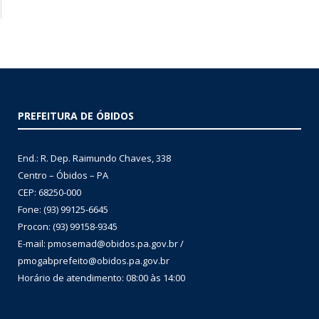
PREFEITURA DE ÓBIDOS
End.: R. Dep. Raimundo Chaves, 338
Centro – Óbidos – PA
CEP: 68250-000
Fone: (93) 99125-6645
Procon: (93) 99158-9345
E-mail: pmosemad@obidos.pa.gov.br /
pmogabprefeito@obidos.pa.gov.br
Horário de atendimento: 08:00 às 14:00