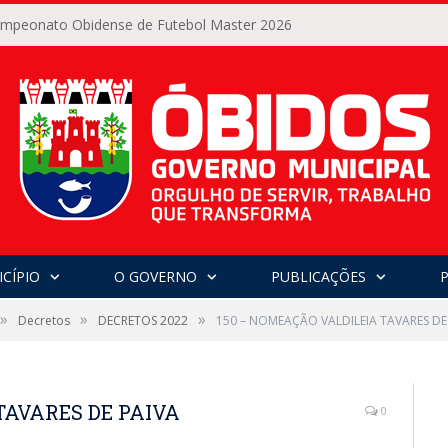
Campeonato Obidense de Futebol Master 2026
CÍPIO
O GOVERNO
PUBLICAÇÕES
»
»
»
Decretos
DECRETOS 2022
150 – NOMEAÇÃO VALDILEIA TAVARES DE
TAVARES DE PAIVA
0