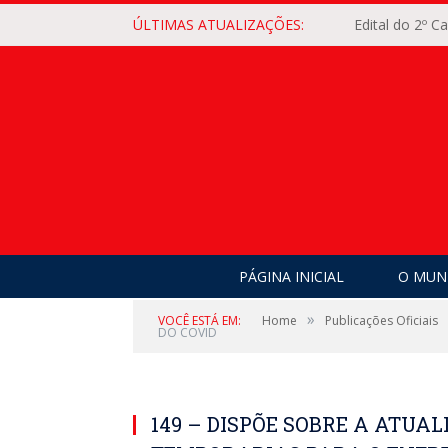
ÚLTIMAS ATUALIZAÇÕES:
Edital do 2º 
PÁGINA INICIAL
O MUNI
»
VOCÊ ESTÁ EM:
Home
Publicações Oficiais
DO COVID
149 – DISPÕE SOBRE A ATUA