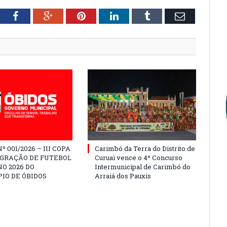
tter
Facebook
Google+
Pinterest
LinkedIn
Tumblr
Email
º 001/2026 – III COPA
Carimbó da Terra do Distrito de
EGRAÇÃO DE FUTEBOL
Curuai vence o 4º Concurso
O 2026 DO
Intermunicipal de Carimbó do
IO DE ÓBIDOS
Arraiá dos Pauxis