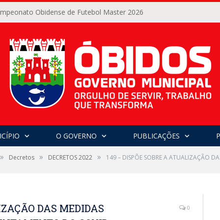
Campeonato Obidense de Futebol Master 2026
CÍPIO
O GOVERNO
PUBLICAÇÕES
»
»
»
Decretos
DECRETOS 2022
149 – DISPÕE SOBRE A ATUALIZAÇÃO D
LIZAÇÃO DAS MEDIDAS
0