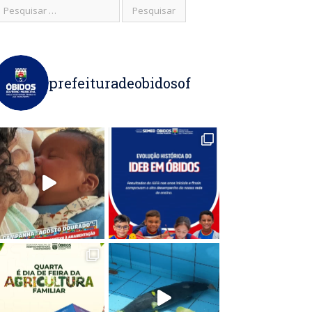
prefeituradeobidosof