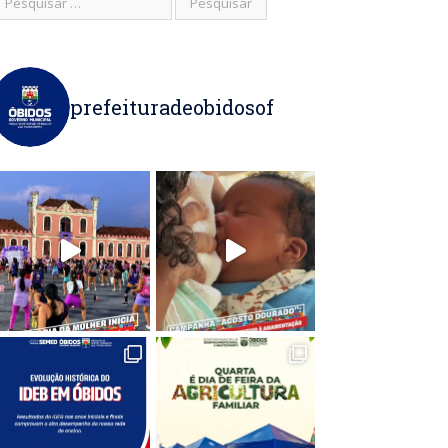
prefeituradeobidosof