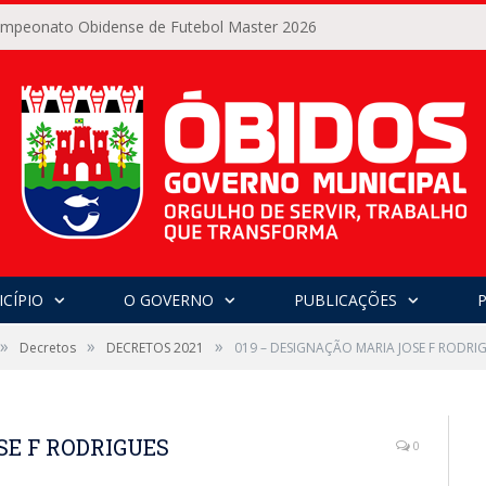
Campeonato Obidense de Futebol Master 2026
CÍPIO
O GOVERNO
PUBLICAÇÕES
»
»
»
Decretos
DECRETOS 2021
019 – DESIGNAÇÃO MARIA JOSE F RODRI
SE F RODRIGUES
0