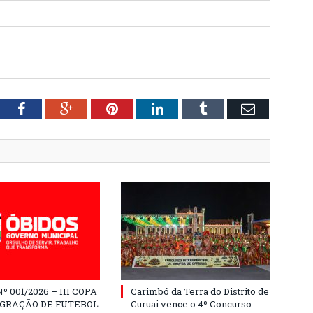
tter
Facebook
Google+
Pinterest
LinkedIn
Tumblr
Email
º 001/2026 – III COPA
Carimbó da Terra do Distrito de
EGRAÇÃO DE FUTEBOL
Curuai vence o 4º Concurso