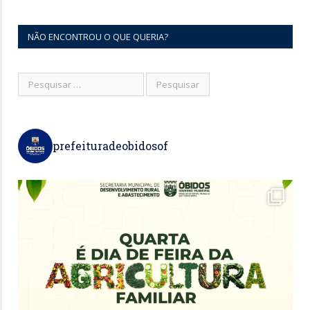
NÃO ENCONTROU O QUE QUERIA?
prefeituradeobidosof