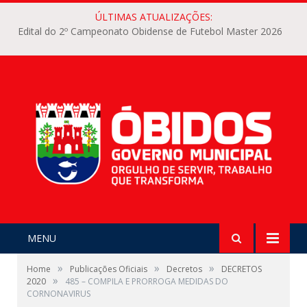
ÚLTIMAS ATUALIZAÇÕES:
Edital do 2º Campeonato Obidense de Futebol Master 2026
MENU
»
»
»
Home
Publicações Oficiais
Decretos
DECRETOS
»
2020
485 – COMPILA E PRORROGA MEDIDAS DO
CORNONAVIRUS