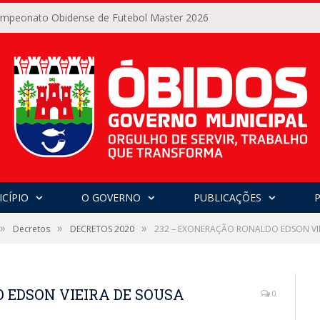
Campeonato Obidense de Futebol Master 2026
CÍPIO
O GOVERNO
PUBLICAÇÕES
»
»
»
Decretos
DECRETOS 2020
232 – EXONERAÇÃO RONALDO EDSON VI
 EDSON VIEIRA DE SOUSA
0