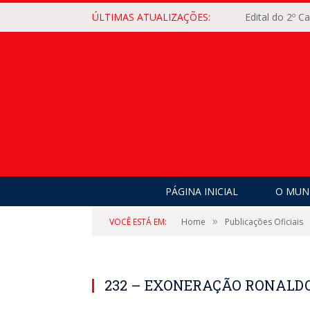
ÚLTIMAS ATUALIZAÇÕES:
Edital do 2º 
PÁGINA INICIAL
O MUNI
»
VOCÊ ESTÁ EM:
Home
Publicações Oficiais
232 – EXONERAÇÃO RONALDO