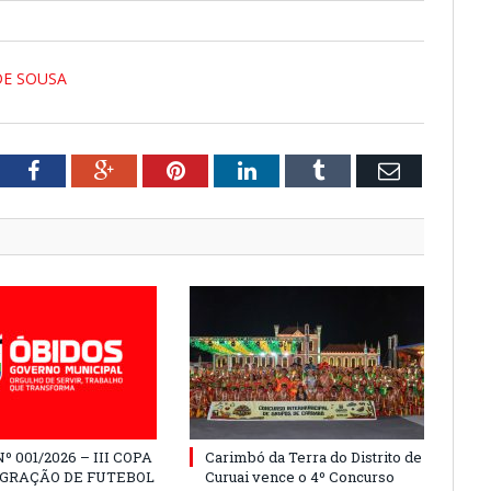
DE SOUSA
tter
Facebook
Google+
Pinterest
LinkedIn
Tumblr
Email
º 001/2026 – III COPA
Carimbó da Terra do Distrito de
EGRAÇÃO DE FUTEBOL
Curuai vence o 4º Concurso