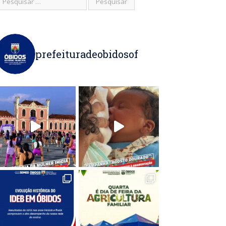
prefeituradeobidosof