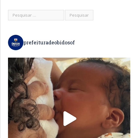
prefeituradeobidosof