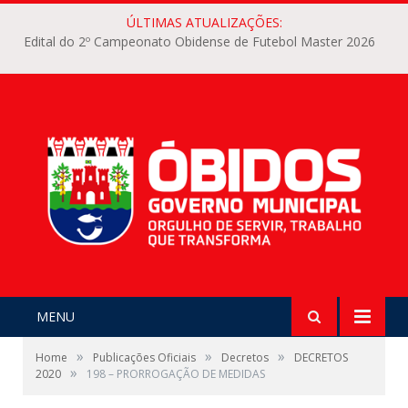
ÚLTIMAS ATUALIZAÇÕES:
Edital do 2º Campeonato Obidense de Futebol Master 2026
MENU
»
»
»
Home
Publicações Oficiais
Decretos
DECRETOS
»
2020
198 – PRORROGAÇÃO DE MEDIDAS