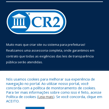
Muito mais que
criar site
ou
sistema para prefeituras
!
Realizamos uma
assessoria
completa, onde garantimos em
contrato que todas as exigências das
leis de transparência
pública
serão atendidas.
Conheça o
PNTP
e o
Radar da Transparência Pública
Nós usamos cookies para melhorar sua experiência de
navegação no portal. Ao utilizar nosso portal, você
concorda com a política de monitoramento de cookies.
Para ter mais informações sobre como isso é feito, acesse
Política de cookies (
Leia mais
). Se você concorda, clique em
Todos os direitos reservados a Prefeitura Municipal de Óbidos.
ACEITO.