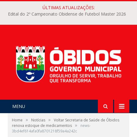
ÚLTIMAS ATUALIZAÇÕES:
Edital do 2º Campeonato Obidense de Futebol Master 2026
MENU
»
»
Home
Notícias
Voltar Secretaria de Saúde de Óbidos
»
renova estoque de medicamentos
news-
3bd4ef614afa0fa8701218f59a4a242c