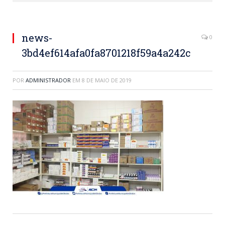
news-
0
3bd4ef614afa0fa8701218f59a4a242c
POR
ADMINISTRADOR
EM
8 DE MAIO DE 2019