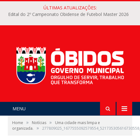
ÚLTIMAS ATUALIZAÇÕES:
Edital do 2º Campeonato Obidense de Futebol Master 2026
MENU
»
»
Home
Notícias
Uma cidade mais limpa e
»
organizada.
277809025_1677555092579554_521735305616730558