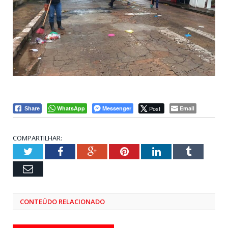
WhatsApp
Messenger
Post
Email
Share
COMPARTILHAR:
Twitter
Facebook
Google+
Pinterest
LinkedIn
Tumblr
Email
CONTEÚDO RELACIONADO