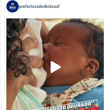
prefeituradeobidosof