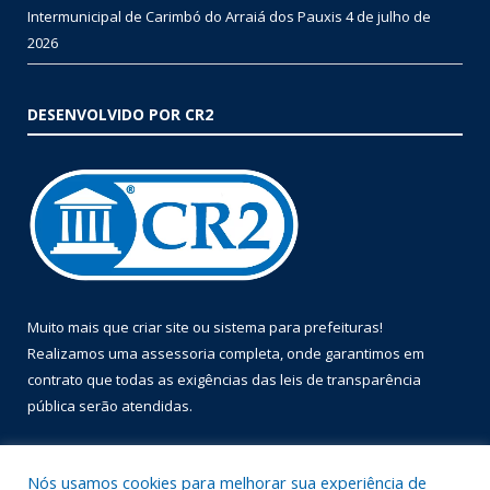
Intermunicipal de Carimbó do Arraiá dos Pauxis
4 de julho de
2026
DESENVOLVIDO POR CR2
Muito mais que
criar site
ou
sistema para prefeituras
!
Realizamos uma
assessoria
completa, onde garantimos em
contrato que todas as exigências das
leis de transparência
pública
serão atendidas.
Conheça o
PNTP
e o
Radar da Transparência Pública
Nós usamos cookies para melhorar sua experiência de