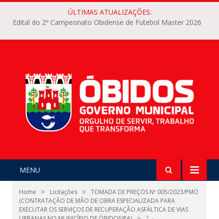
ÚLTIMAS ATUALIZAÇÕES:
Edital do 2º Campeonato Obidense de Futebol Master 2026
MENU
»
»
Home
Licitações
TOMADA DE PREÇOS Nº 005/2023/PMO
(CONTRATAÇÃO DE MÃO DE OBRA ESPECIALIZADA PARA
EXECUTAR OS SERVIÇOS DE RECUPERAÇÃO ASFÁLTICA DE VIAS
»
URBANAS NO MUNICÍPIO DE ÓBIDOS/PA)
7_-