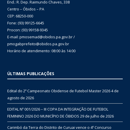
End.: R. Dep. Raimundo Chaves, 338
Centro – Óbidos – PA
CEP: 68250-000
Fone: (93) 99125-6645
Procon: (93) 99158-9345
E-mail: pmosemad@obidos.pa.gov.br /
pmogabprefeito@obidos.pa.gov.br
Horário de atendimento: 08:00 às 14:00
ÚLTIMAS PUBLICAÇÕES
Edital do 2º Campeonato Obidense de Futebol Master 2026
4 de
agosto de 2026
EDITAL Nº 001/2026 – III COPA DA INTEGRAÇÃO DE FUTEBOL
FEMININO 2026 DO MUNICÍPIO DE ÓBIDOS
29 de julho de 2026
Carimbó da Terra do Distrito de Curuai vence o 4º Concurso