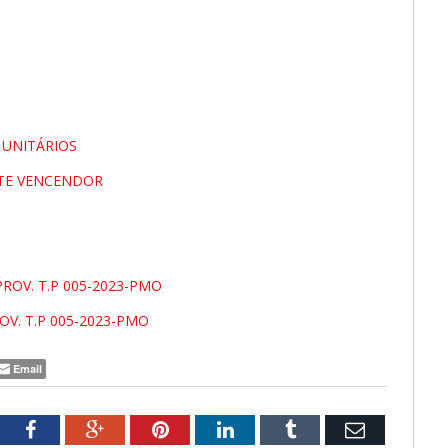
 UNITÁRIOS
NTE VENCENDOR
ROV. T.P 005-2023-PMO
OV. T.P 005-2023-PMO
Email
tter
Facebook
Google+
Pinterest
LinkedIn
Tumblr
Email