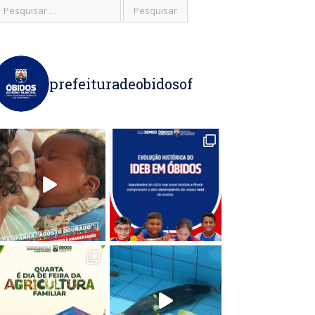
prefeituradeobidosof