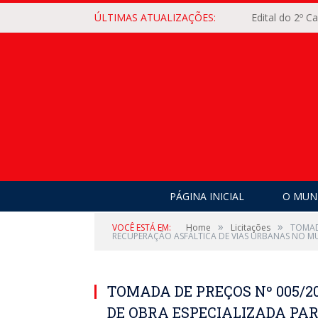
ÚLTIMAS ATUALIZAÇÕES:
Edital do 2º 
PÁGINA INICIAL
O MUNI
»
»
VOCÊ ESTÁ EM:
Home
Licitações
TOMAD
RECUPERAÇÃO ASFÁLTICA DE VIAS URBANAS NO MU
TOMADA DE PREÇOS Nº 005/
DE OBRA ESPECIALIZADA PAR