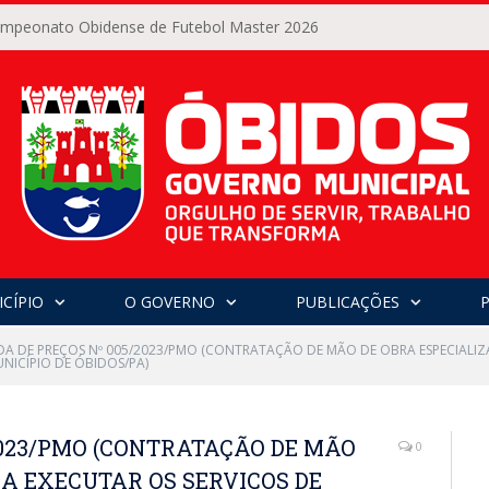
Campeonato Obidense de Futebol Master 2026
CÍPIO
O GOVERNO
PUBLICAÇÕES
A DE PREÇOS Nº 005/2023/PMO (CONTRATAÇÃO DE MÃO DE OBRA ESPECIALIZA
NICÍPIO DE ÓBIDOS/PA)
2023/PMO (CONTRATAÇÃO DE MÃO
0
A EXECUTAR OS SERVIÇOS DE