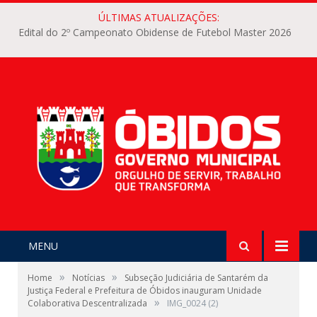
ÚLTIMAS ATUALIZAÇÕES:
Edital do 2º Campeonato Obidense de Futebol Master 2026
MENU
»
»
Home
Notícias
Subseção Judiciária de Santarém da
Justiça Federal e Prefeitura de Óbidos inauguram Unidade
»
Colaborativa Descentralizada
IMG_0024 (2)