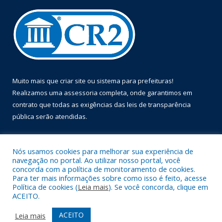
Muito mais que
criar site
ou
sistema para prefeituras
!
Realizamos uma
assessoria
completa, onde garantimos em
contrato que todas as exigências das
leis de transparência
pública
serão atendidas.
Conheça o
PNTP
e o
Radar da Transparência Pública
Nós usamos cookies para melhorar sua experiência de
navegação no portal. Ao utilizar nosso portal, você
concorda com a política de monitoramento de cookies.
Para ter mais informações sobre como isso é feito, acesse
Política de cookies (
Leia mais
). Se você concorda, clique em
Todos os direitos reservados a Prefeitura Municipal de Óbidos.
ACEITO.
Mapa do Site
Acessar Área Administrativa
ACEITO
Leia mais