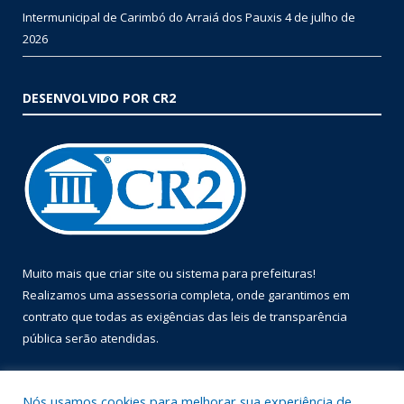
Intermunicipal de Carimbó do Arraiá dos Pauxis
4 de julho de
2026
DESENVOLVIDO POR CR2
Muito mais que
criar site
ou
sistema para prefeituras
!
Realizamos uma
assessoria
completa, onde garantimos em
contrato que todas as exigências das
leis de transparência
pública
serão atendidas.
Conheça o
PNTP
e o
Radar da Transparência Pública
Nós usamos cookies para melhorar sua experiência de