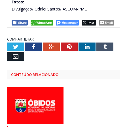
Fotos:
Divulgação/ Odirlei Santos/ ASCOM-PMO
WhatsApp
Messenger
Post
Email
Share
COMPARTILHAR:
Twitter
Facebook
Google+
Pinterest
LinkedIn
Tumblr
Email
CONTEÚDO RELACIONADO