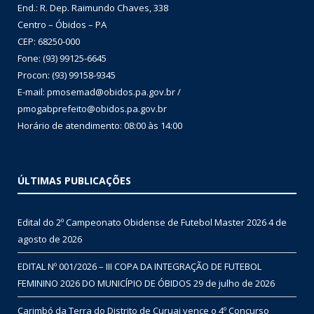
End.: R. Dep. Raimundo Chaves, 338
Centro – Óbidos – PA
CEP: 68250-000
Fone: (93) 99125-6645
Procon: (93) 99158-9345
E-mail: pmosemad@obidos.pa.gov.br /
pmogabprefeito@obidos.pa.gov.br
Horário de atendimento: 08:00 às 14:00
ÚLTIMAS PUBLICAÇÕES
Edital do 2º Campeonato Obidense de Futebol Master 2026
4 de
agosto de 2026
EDITAL Nº 001/2026 – III COPA DA INTEGRAÇÃO DE FUTEBOL
FEMININO 2026 DO MUNICÍPIO DE ÓBIDOS
29 de julho de 2026
Carimbó da Terra do Distrito de Curuai vence o 4º Concurso