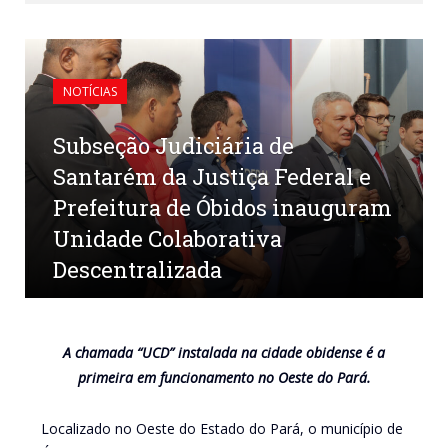
NOTÍCIAS
Subseção Judiciária de
Santarém da Justiça Federal e
Prefeitura de Óbidos inauguram
Unidade Colaborativa
Descentralizada
por
COMUNICAÇÃO PMO
em
4 DE NOVEMBRO DE 2024
0 COMENTÁRIOS
A chamada “UCD” instalada na cidade obidense é a
primeira em funcionamento no Oeste do Pará.
Localizado no Oeste do Estado do Pará, o município de