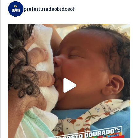
prefeituradeobidosof