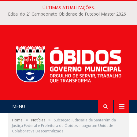
ÚLTIMAS ATUALIZAÇÕES:
Edital do 2º Campeonato Obidense de Futebol Master 2026
MENU
»
»
Home
Notícias
Subseção Judiciária de Santarém da
Justiça Federal e Prefeitura de Óbidos inauguram Unidade
Colaborativa Descentralizada