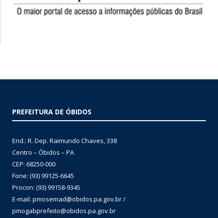
PREFEITURA DE ÓBIDOS
End.: R. Dep. Raimundo Chaves, 338
Centro – Óbidos – PA
CEP: 68250-000
Fone: (93) 99125-6645
Procon: (93) 99158-9345
E-mail: pmosemad@obidos.pa.gov.br /
pmogabprefeito@obidos.pa.gov.br