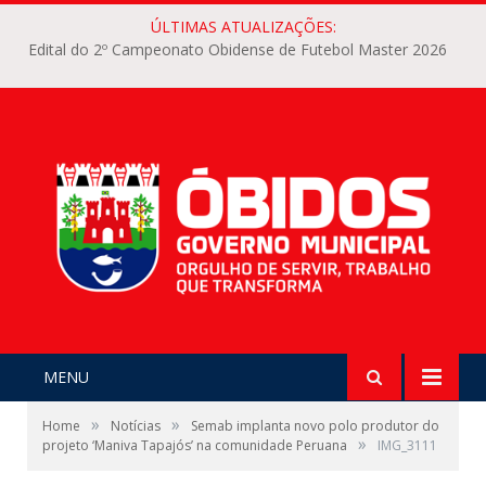
ÚLTIMAS ATUALIZAÇÕES:
Edital do 2º Campeonato Obidense de Futebol Master 2026
MENU
»
»
Home
Notícias
Semab implanta novo polo produtor do
»
projeto ‘Maniva Tapajós’ na comunidade Peruana
IMG_3111