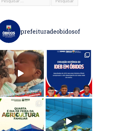
prefeituradeobidosof