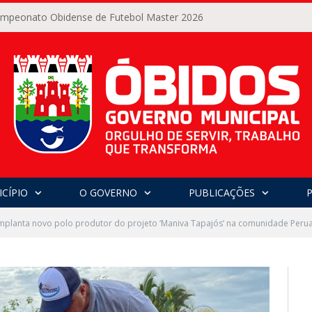
Campeonato Obidense de Futebol Master 2026
CÍPIO
O GOVERNO
PUBLICAÇÕES
mplanta novo polo produtor do projeto ‘Maniva Tapajós’ na comunidade Peru