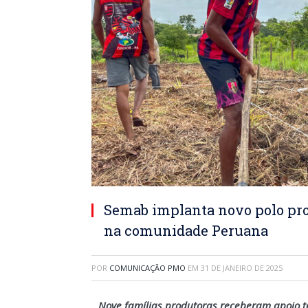
Semab implanta novo polo prod
na comunidade Peruana
POR
COMUNICAÇÃO PMO
EM
31 DE JANEIRO DE 2025
Nove famílias produtoras receberam apoio té