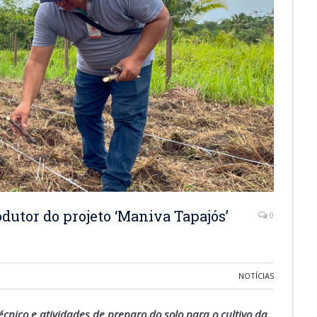
utor do projeto ‘Maniva Tapajós’
0
NOTÍCIAS
cnico e atividades de preparo do solo para o cultivo da