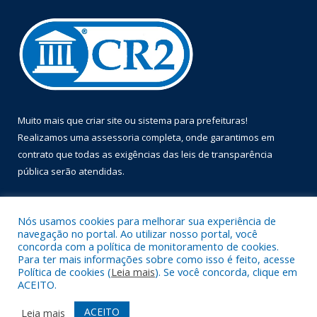
Muito mais que
criar site
ou
sistema para prefeituras
!
Realizamos uma
assessoria
completa, onde garantimos em
contrato que todas as exigências das
leis de transparência
pública
serão atendidas.
Conheça o
PNTP
e o
Radar da Transparência Pública
Nós usamos cookies para melhorar sua experiência de
navegação no portal. Ao utilizar nosso portal, você
concorda com a política de monitoramento de cookies.
Para ter mais informações sobre como isso é feito, acesse
Política de cookies (
Leia mais
). Se você concorda, clique em
Todos os direitos reservados a Prefeitura Municipal de Óbidos.
ACEITO.
Mapa do Site
Acessar Área Administrativa
ACEITO
Leia mais