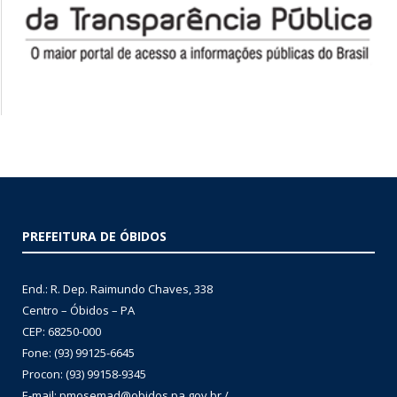
PREFEITURA DE ÓBIDOS
End.: R. Dep. Raimundo Chaves, 338
Centro – Óbidos – PA
CEP: 68250-000
Fone: (93) 99125-6645
Procon: (93) 99158-9345
E-mail: pmosemad@obidos.pa.gov.br /