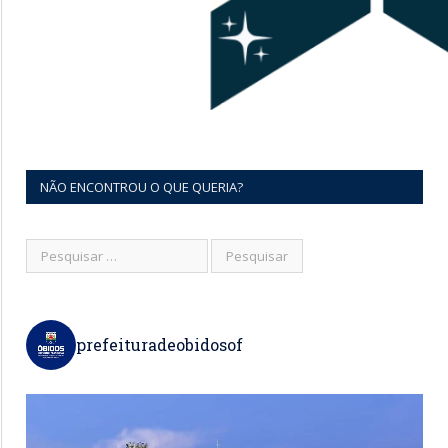
NÃO ENCONTROU O QUE QUERIA?
prefeituradeobidosof