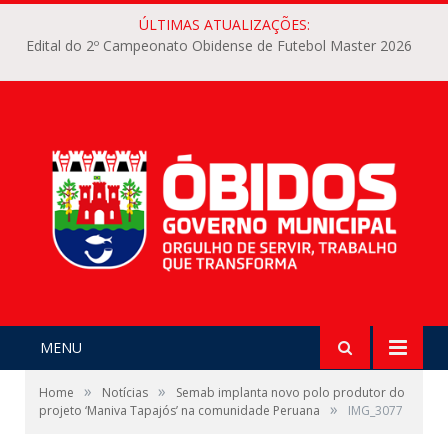
ÚLTIMAS ATUALIZAÇÕES:
Edital do 2º Campeonato Obidense de Futebol Master 2026
MENU
»
»
Home
Notícias
Semab implanta novo polo produtor do
»
projeto ‘Maniva Tapajós’ na comunidade Peruana
IMG_3077