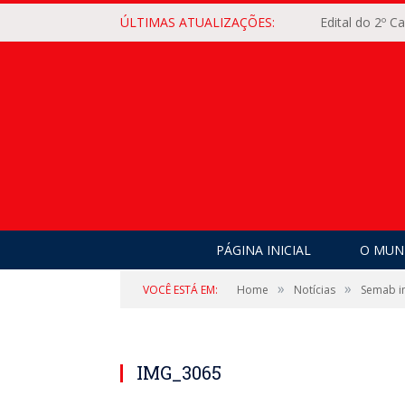
ÚLTIMAS ATUALIZAÇÕES:
Edital do 2º 
PÁGINA INICIAL
O MUNI
»
»
VOCÊ ESTÁ EM:
Home
Notícias
Semab i
IMG_3065