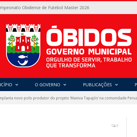
Campeonato Obidense de Futebol Master 2026
CÍPIO
O GOVERNO
PUBLICAÇÕES
mplanta novo polo produtor do projeto ‘Maniva Tapajós’ na comunidade Peru
0