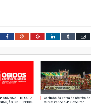
tter
Facebook
Google+
Pinterest
LinkedIn
Tumblr
Email
º 001/2026 – III COPA
Carimbó da Terra do Distrito de
EGRAÇÃO DE FUTEBOL
Curuai vence o 4º Concurso