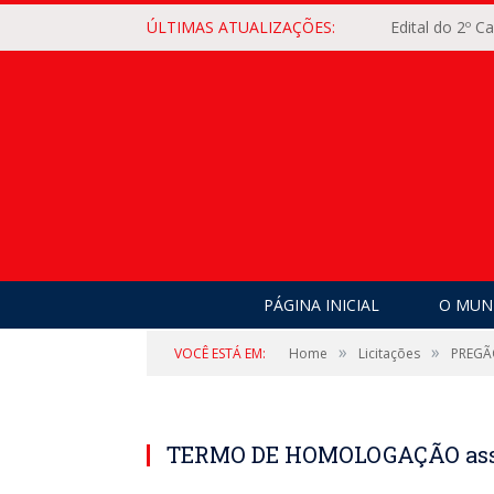
ÚLTIMAS ATUALIZAÇÕES:
Edital do 2º 
PÁGINA INICIAL
O MUNI
»
»
VOCÊ ESTÁ EM:
Home
Licitações
PREGÃ
TERMO DE HOMOLOGAÇÃO ass 