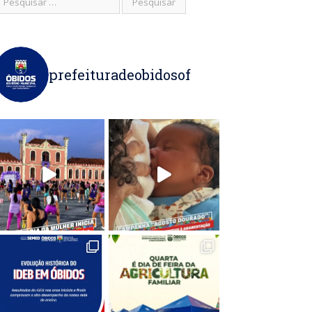
prefeituradeobidosof