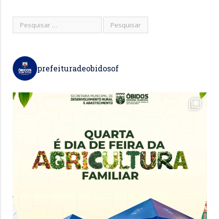
prefeituradeobidosof