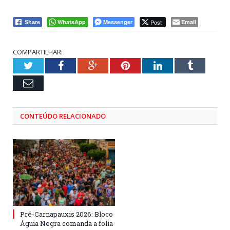
WhatsApp
Messenger
Post
Email
Share
COMPARTILHAR:
Twitter
Facebook
Google+
Pinterest
LinkedIn
Tumblr
Email
CONTEÚDO RELACIONADO
Pré-Carnapauxis 2026: Bloco
Águia Negra comanda a folia