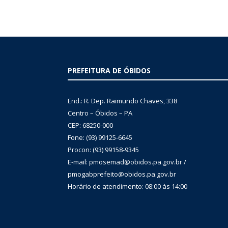
PREFEITURA DE ÓBIDOS
End.: R. Dep. Raimundo Chaves, 338
Centro – Óbidos – PA
CEP: 68250-000
Fone: (93) 99125-6645
Procon: (93) 99158-9345
E-mail: pmosemad@obidos.pa.gov.br /
pmogabprefeito@obidos.pa.gov.br
Horário de atendimento: 08:00 às 14:00