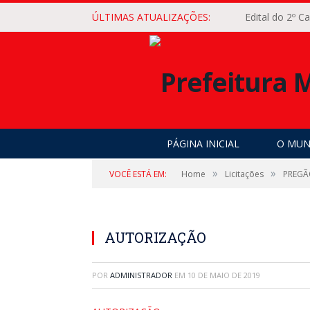
ÚLTIMAS ATUALIZAÇÕES:
Edital do 2º 
PÁGINA INICIAL
O MUN
»
»
VOCÊ ESTÁ EM:
Home
Licitações
PREGÃ
AUTORIZAÇÃO
POR
ADMINISTRADOR
EM
10 DE MAIO DE 2019