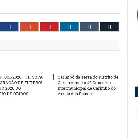
tter
Facebook
Google+
Pinterest
LinkedIn
Tumblr
Email
º 001/2026 – III COPA
Carimbó da Terra do Distrito de
EGRAÇÃO DE FUTEBOL
Curuai vence o 4º Concurso
O 2026 DO
Intermunicipal de Carimbó do
IO DE ÓBIDOS
Arraiá dos Pauxis