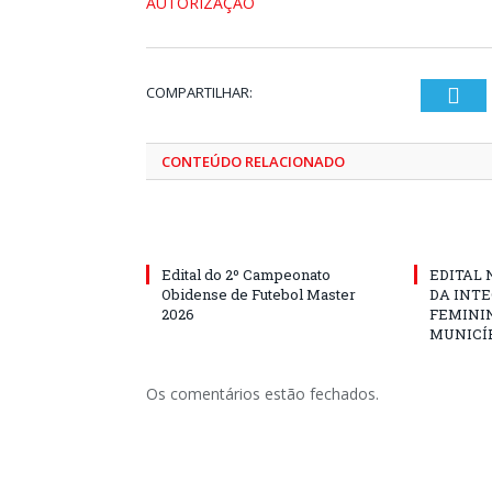
AUTORIZAÇÃO
COMPARTILHAR:
Twi
CONTEÚDO RELACIONADO
Edital do 2º Campeonato
EDITAL N
Obidense de Futebol Master
DA INT
2026
FEMININ
MUNICÍP
Os comentários estão fechados.