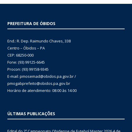
PREFEITURA DE ÓBIDOS
End.: R. Dep. Raimundo Chaves, 338
Centro – Óbidos – PA
CEP: 68250-000
Fone: (93) 99125-6645
Procon: (93) 99158-9345
E-mail: pmosemad@obidos.pa.gov.br /
pmogabprefeito@obidos.pa.gov.br
Horário de atendimento: 08:00 às 14:00
ÚLTIMAS PUBLICAÇÕES
Edital do 2º Campeonato Obidense de Futebol Master 2026
4 de