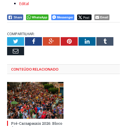
Edital
WhatsApp
Messenger
Post
Email
Share
COMPARTILHAR:
Twitter
Facebook
Google+
Pinterest
LinkedIn
Tumblr
Email
CONTEÚDO RELACIONADO
Pré-Carnapauxis 2026: Bloco