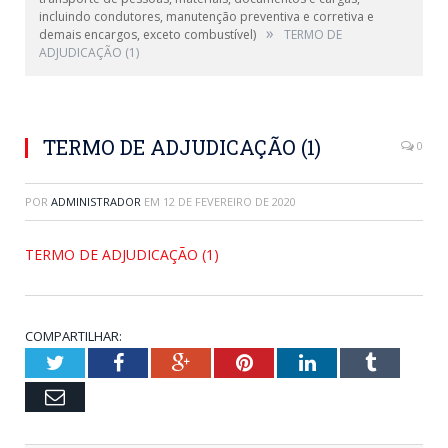
incluindo condutores, manutenção preventiva e corretiva e
»
demais encargos, exceto combustível)
TERMO DE
ADJUDICAÇÃO (1)
TERMO DE ADJUDICAÇÃO (1)
0
POR
ADMINISTRADOR
EM
12 DE FEVEREIRO DE 2020
TERMO DE ADJUDICAÇÃO (1)
COMPARTILHAR:
Twitter
Facebook
Google+
Pinterest
LinkedIn
Tumblr
Email