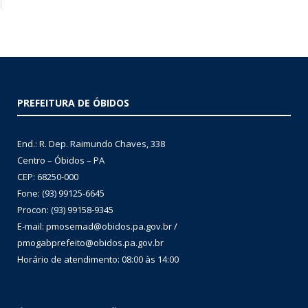
PREFEITURA DE ÓBIDOS
End.: R. Dep. Raimundo Chaves, 338
Centro – Óbidos – PA
CEP: 68250-000
Fone: (93) 99125-6645
Procon: (93) 99158-9345
E-mail: pmosemad@obidos.pa.gov.br /
pmogabprefeito@obidos.pa.gov.br
Horário de atendimento: 08:00 às 14:00