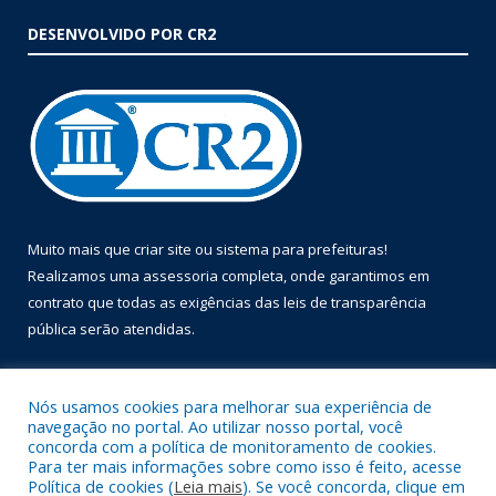
DESENVOLVIDO POR CR2
Muito mais que
criar site
ou
sistema para prefeituras
!
Realizamos uma
assessoria
completa, onde garantimos em
contrato que todas as exigências das
leis de transparência
pública
serão atendidas.
Conheça o
PNTP
e o
Radar da Transparência Pública
Nós usamos cookies para melhorar sua experiência de
navegação no portal. Ao utilizar nosso portal, você
concorda com a política de monitoramento de cookies.
Para ter mais informações sobre como isso é feito, acesse
Política de cookies (
Leia mais
). Se você concorda, clique em
Todos os direitos reservados a Prefeitura Municipal de Óbidos.