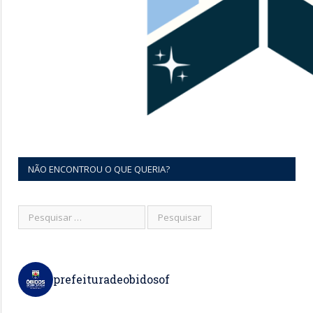
NÃO ENCONTROU O QUE QUERIA?
prefeituradeobidosof