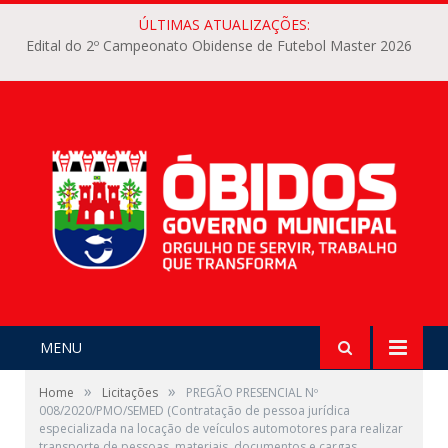
ÚLTIMAS ATUALIZAÇÕES:
Edital do 2º Campeonato Obidense de Futebol Master 2026
MENU
»
»
Home
Licitações
PREGÃO PRESENCIAL Nº
008/2020/PMO/SEMED (Contratação de pessoa jurídica
especializada na locação de veículos automotores para realizar
transporte de pessoas, materiais, documentos e cargas,