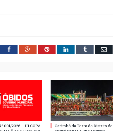
tter
Facebook
Google+
Pinterest
LinkedIn
Tumblr
Email
º 001/2026 – III COPA
Carimbó da Terra do Distrito de