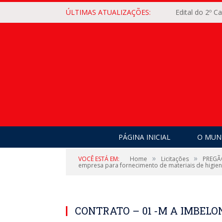
ÚLTIMAS ATUALIZAÇÕES:
Edital do 2º 
PÁGINA INICIAL
O MUNI
»
»
VOCÊ ESTÁ EM:
Home
Licitações
PREGÃO
empresa para fornecimento de materiais de higien
CONTRATO – 01 -M A IMBELO