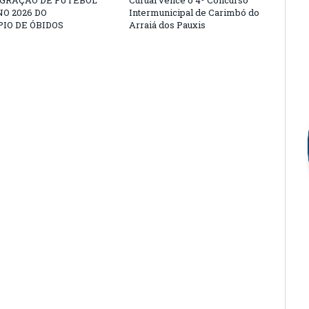
EGRAÇÃO DE FUTEBOL
Curuai vence o 4º Concurso
O 2026 DO
Intermunicipal de Carimbó do
IO DE ÓBIDOS
Arraiá dos Pauxis