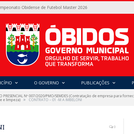
Campeonato Obidense de Futebol Master 2026
CÍPIO
O GOVERNO
PUBLICAÇÕES
 PRESENCIAL Nº 007/2020/PMO/SEMDES (Contratação de empresa para fornecim
»
e e limpeza)
CONTRATO – 01 -M A IMBELONI
NI
0