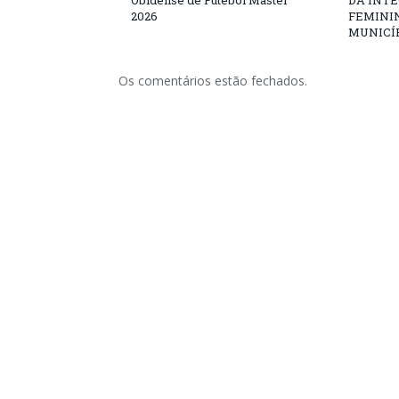
Obidense de Futebol Master
DA INT
2026
FEMININ
MUNICÍP
Os comentários estão fechados.