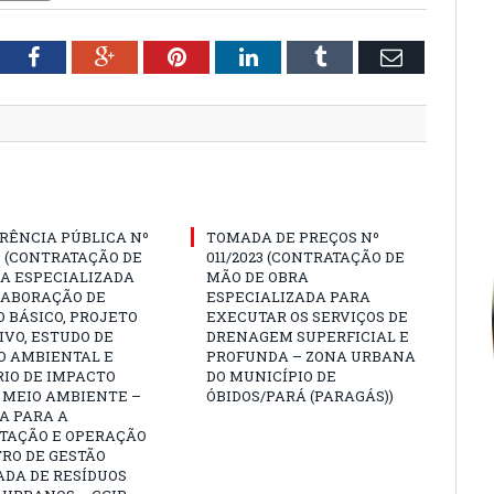
tter
Facebook
Google+
Pinterest
LinkedIn
Tumblr
Email
RÊNCIA PÚBLICA Nº
TOMADA DE PREÇOS Nº
3 (CONTRATAÇÃO DE
011/2023 (CONTRATAÇÃO DE
A ESPECIALIZADA
MÃO DE OBRA
LABORAÇÃO DE
ESPECIALIZADA PARA
 BÁSICO, PROJETO
EXECUTAR OS SERVIÇOS DE
VO, ESTUDO DE
DRENAGEM SUPERFICIAL E
O AMBIENTAL E
PROFUNDA – ZONA URBANA
IO DE IMPACTO
DO MUNICÍPIO DE
 MEIO AMBIENTE –
ÓBIDOS/PARÁ (PARAGÁS))
A PARA A
TAÇÃO E OPERAÇÃO
RO DE GESTÃO
ADA DE RESÍDUOS