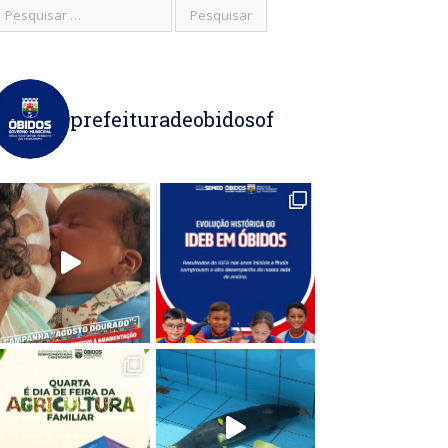
prefeituradeobidosof