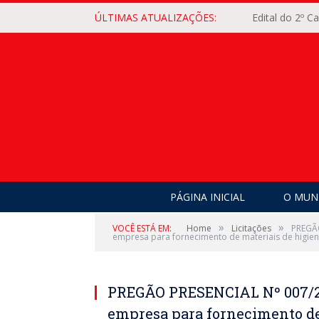
ÚLTIMAS ATUALIZAÇÕES:
Edital do 2º 
PÁGINA INICIAL
O MUNI
»
»
VOCÊ ESTÁ EM:
Home
Licitações
PREGÃO
empresa para fornecimento de materiais de higien
PREGÃO PRESENCIAL Nº 007/2
empresa para fornecimento de