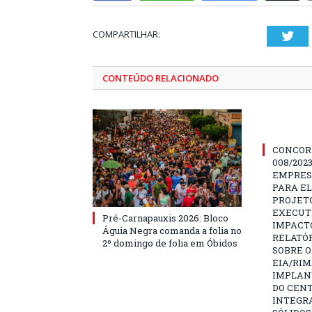
COMPARTILHAR:
Twi
CONTEÚDO RELACIONADO
CONCOR
008/202
EMPRES
PARA E
PROJETO
EXECUTI
Pré-Carnapauxis 2026: Bloco
IMPACT
Águia Negra comanda a folia no
RELATÓR
2º domingo de folia em Óbidos
SOBRE O
EIA/RIM
IMPLAN
DO CENT
INTEGR