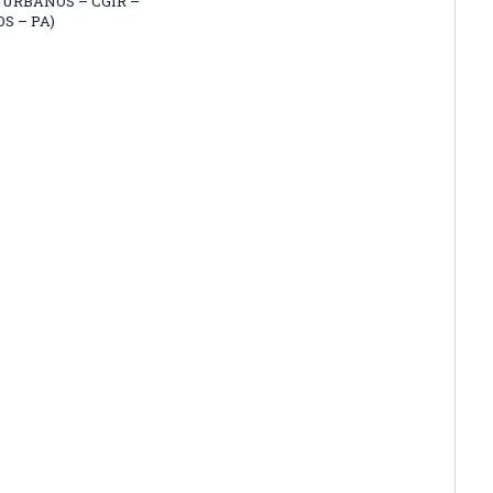
 URBANOS – CGIR –
OS – PA)