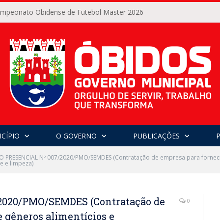
Campeonato Obidense de Futebol Master 2026
CÍPIO
O GOVERNO
PUBLICAÇÕES
 PRESENCIAL Nº 007/2020/PMO/SEMDES (Contratação de empresa para fornecim
e e limpeza)
020/PMO/SEMDES (Contratação de
0
 gêneros alimentícios e