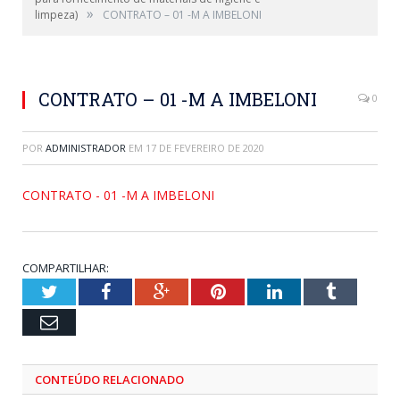
»
limpeza)
CONTRATO – 01 -M A IMBELONI
CONTRATO – 01 -M A IMBELONI
0
POR
ADMINISTRADOR
EM
17 DE FEVEREIRO DE 2020
CONTRATO - 01 -M A IMBELONI
COMPARTILHAR:
Twitter
Facebook
Google+
Pinterest
LinkedIn
Tumblr
Email
CONTEÚDO RELACIONADO