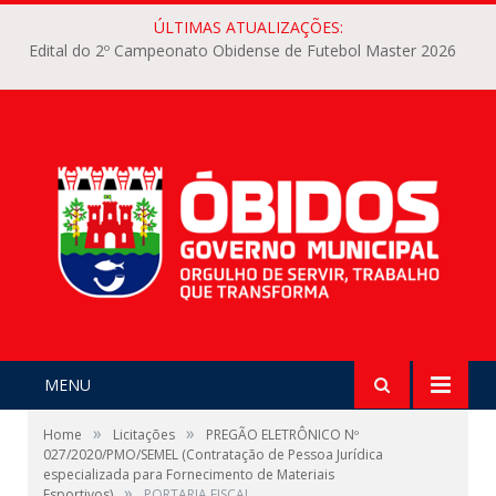
ÚLTIMAS ATUALIZAÇÕES:
Edital do 2º Campeonato Obidense de Futebol Master 2026
MENU
»
»
Home
Licitações
PREGÃO ELETRÔNICO Nº
027/2020/PMO/SEMEL (Contratação de Pessoa Jurídica
especializada para Fornecimento de Materiais
»
Esportivos)
PORTARIA FISCAL