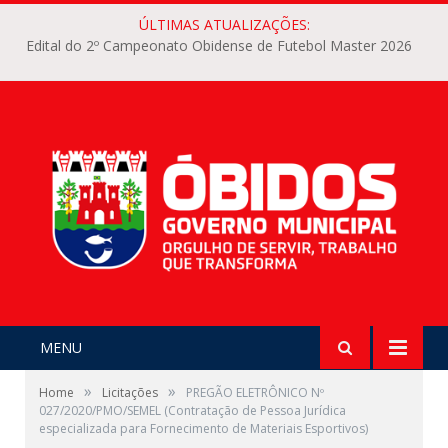
ÚLTIMAS ATUALIZAÇÕES:
Edital do 2º Campeonato Obidense de Futebol Master 2026
MENU
»
»
Home
Licitações
PREGÃO ELETRÔNICO Nº
027/2020/PMO/SEMEL (Contratação de Pessoa Jurídica
especializada para Fornecimento de Materiais Esportivos)