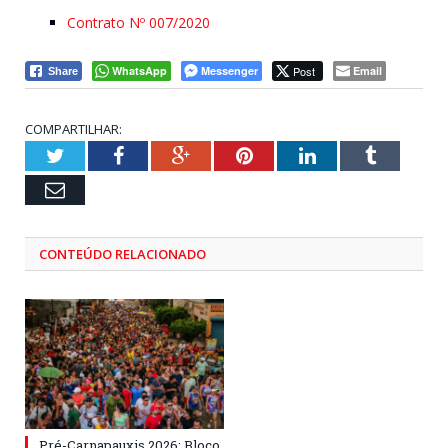
Contrato Nº 007/2020
WhatsApp
Messenger
Post
Email
Share
COMPARTILHAR:
Twitter
Facebook
Google+
Pinterest
LinkedIn
Tumblr
Email
CONTEÚDO RELACIONADO
Pré-Carnapauxis 2026: Bloco