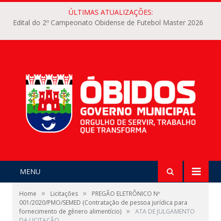
ÚLTIMAS ATUALIZAÇÕES:
Edital do 2º Campeonato Obidense de Futebol Master 2026
MENU
»
»
Home
Licitações
PREGÃO ELETRÔNICO Nº
001/2020/PMO/SEMED (Contratação de pessoa jurídica para
»
fornecimento de gênero alimentício)
ATA DE JULGAMENTO
DA LICITAÇÃO