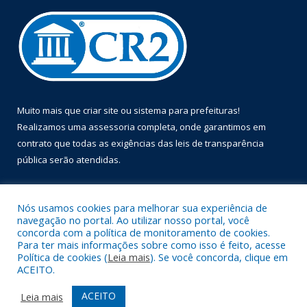
Muito mais que
criar site
ou
sistema para prefeituras
!
Realizamos uma
assessoria
completa, onde garantimos em
contrato que todas as exigências das
leis de transparência
pública
serão atendidas.
Conheça o
PNTP
e o
Radar da Transparência Pública
Nós usamos cookies para melhorar sua experiência de
navegação no portal. Ao utilizar nosso portal, você
concorda com a política de monitoramento de cookies.
Para ter mais informações sobre como isso é feito, acesse
Política de cookies (
Leia mais
). Se você concorda, clique em
Todos os direitos reservados a Prefeitura Municipal de Óbidos.
ACEITO.
Mapa do Site
Acessar Área Administrativa
ACEITO
Leia mais