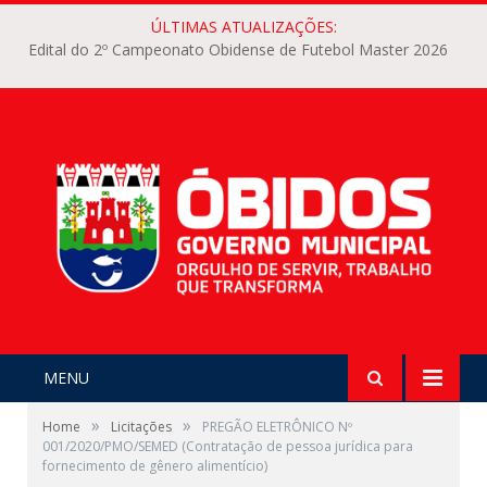
ÚLTIMAS ATUALIZAÇÕES:
Edital do 2º Campeonato Obidense de Futebol Master 2026
MENU
»
»
Home
Licitações
PREGÃO ELETRÔNICO Nº
001/2020/PMO/SEMED (Contratação de pessoa jurídica para
fornecimento de gênero alimentício)